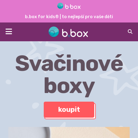
b.box for kids® | to nejlepší pro vaše děti
Svačinové
boxy
koupit