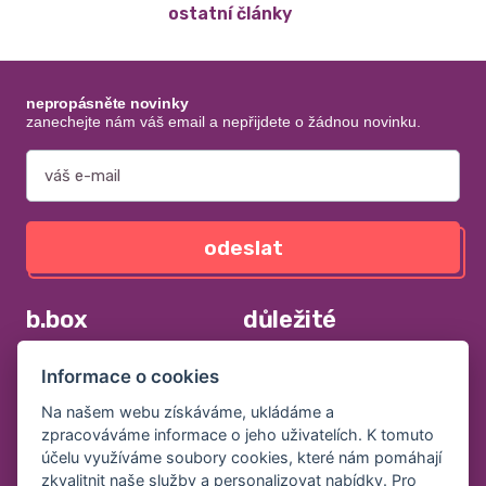
ostatní články
nepropásněte novinky
zanechejte nám váš email a nepřijdete o žádnou novinku.
odeslat
b.box
důležité
jak pečovat o výrobky b.box
obchodní podmínky
Informace o cookies
svačinové boxy
zpracování osobních údajů
Na našem webu získáváme, ukládáme a
láhve na pití
velkoobchodní spolupráce
zpracováváme informace o jeho uživatelích. K tomuto
kousátka
kontakt
účelu využíváme soubory cookies, které nám pomáhají
zkvalitnit naše služby a personalizovat nabídky. Pro