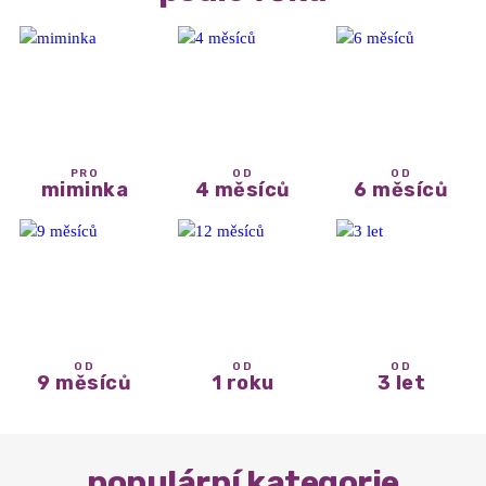
PRO
OD
OD
miminka
4 měsíců
6 měsíců
OD
OD
OD
9 měsíců
1 roku
3 let
populární kategorie